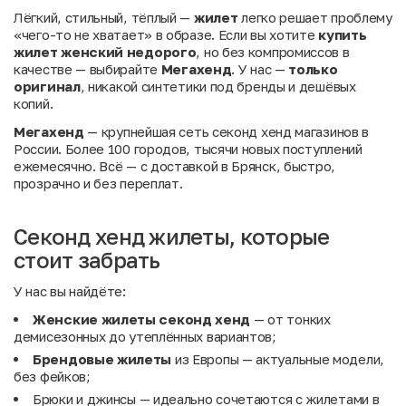
Лёгкий, стильный, тёплый —
жилет
легко решает проблему
«чего-то не хватает» в образе. Если вы хотите
купить
жилет женский недорого
, но без компромиссов в
качестве — выбирайте
Мегахенд
. У нас —
только
оригинал
, никакой синтетики под бренды и дешёвых
копий.
Мегахенд
— крупнейшая сеть секонд хенд магазинов в
России. Более 100 городов, тысячи новых поступлений
ежемесячно. Всё — с доставкой в Брянск, быстро,
прозрачно и без переплат.
Секонд хенд жилеты, которые
стоит забрать
У нас вы найдёте:
Женские жилеты секонд хенд
— от тонких
демисезонных до утеплённых вариантов;
Брендовые жилеты
из Европы — актуальные модели,
без фейков;
Брюки
и
джинсы
— идеально сочетаются с жилетами в