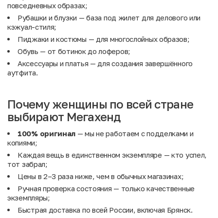
повседневных образах;
Рубашки и блузки
— база под жилет для делового или
кэжуал-стиля;
Пиджаки и костюмы
— для многослойных образов;
Обувь
— от ботинок до лоферов;
Аксессуары
и
платья
— для создания завершённого
аутфита.
Почему женщины по всей стране
выбирают Мегахенд
100% оригинал
— мы не работаем с подделками и
копиями;
Каждая вещь в единственном экземпляре — кто успел,
тот забрал;
Цены в 2–3 раза ниже, чем в обычных магазинах;
Ручная проверка состояния — только качественные
экземпляры;
Быстрая доставка по всей России, включая Брянск.