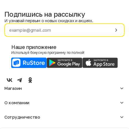
Подпишись на рассылку
И узнавай первым о новых скидках и акциях.
Имя
Фамилия
Наше приложение
Используй бонусную программу по полной!
E-mail
Пол
Мужской
Женский
Магазин
Согласие на получение чеков по электронной почте
Женское
О компании
Мужское
Аксессуары
О нас
Детское
Сотрудничество
Отзывы
Блог
Оптовикам
Вакансии