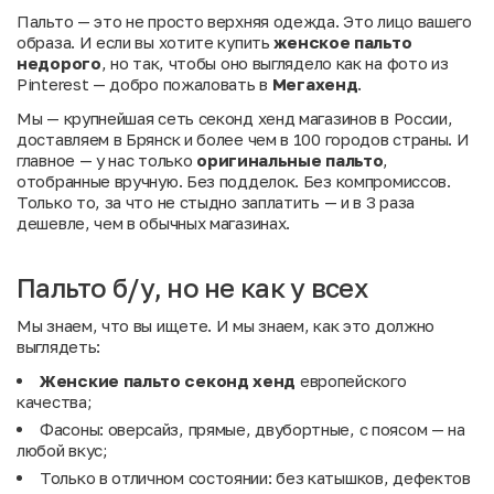
Пальто — это не просто верхняя одежда. Это лицо вашего
образа. И если вы хотите купить
женское пальто
недорого
, но так, чтобы оно выглядело как на фото из
Pinterest — добро пожаловать в
Мегахенд
.
Мы — крупнейшая сеть секонд хенд магазинов в России,
доставляем в Брянск и более чем в 100 городов страны. И
главное — у нас только
оригинальные пальто
,
отобранные вручную. Без подделок. Без компромиссов.
Только то, за что не стыдно заплатить — и в 3 раза
дешевле, чем в обычных магазинах.
Пальто б/у, но не как у всех
Мы знаем, что вы ищете. И мы знаем, как это должно
выглядеть:
Женские пальто секонд хенд
европейского
качества;
Фасоны: оверсайз, прямые, двубортные, с поясом — на
любой вкус;
Только в отличном состоянии: без катышков, дефектов