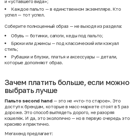
и «уставшего вида»;
Каждое пальто — в единственном экземпляре. Кто
успел — тот успел.
Соберите полноценный образ — не выходя из раздела:
Обувь
— ботинки, сапоги, кеды под пальто;
Брюки
или
джинсы
— под классический или кэжуал
стиль;
Рубашки и блузки
,
платья
и
аксессуары
— детали,
которые дополняют образ.
Зачем платить больше, если можно
выбрать лучше
Пальто second hand
— это не «что-то старое». Это
доступ к брендам, которые в масс-маркете стоят в 5 раз
дороже. Это способ выглядеть дорого, не разоряя
кошелёк. И да, это экологично — но в первую очередь это
красиво и практично.
Мегахенд предлагает: