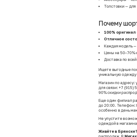
Толстовки
— для 
Почему шорт
100% оригинал
Отличное сост
Каждая модель —
Цены на 50–70% 
Доставка по всей
Ищете выгодные пок
уникальную одежду 
Магазин по адресу: 
для связи: +7 (915
90% скидки распрод
Еще один филиал рас
до 20:00. Телефон:
особенно в день ма
Не упустите возмож
одеждой в магазина
Живёте в Брянске
распродаж. В
Мегах