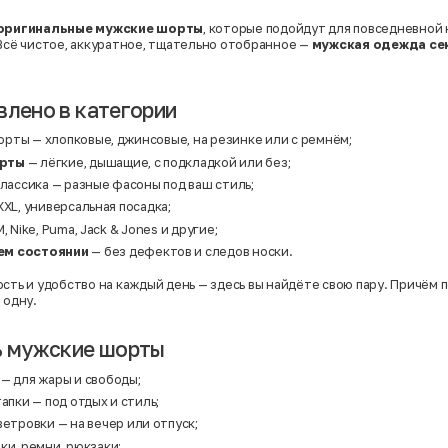
оригинальные мужские шорты
, которые подойдут для повседневной н
 Всё чистое, аккуратное, тщательно отобранное —
мужская одежда се
влено в категории
рты — хлопковые, джинсовые, на резинке или с ремнём;
рты
— лёгкие, дышащие, с подкладкой или без;
классика — разные фасоны под ваш стиль;
XXL, универсальная посадка;
, Nike, Puma, Jack & Jones и другие;
ем состоянии
— без дефектов и следов носки.
сть и удобство на каждый день — здесь вы найдёте свою пару. Причём п
 одну.
ь мужские шорты
— для жары и свободы;
тапки
— под отдых и стиль;
 ветровки
— на вечер или отпуск;
ки, ремни, рюкзаки;