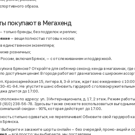
спортивного образа.
ы покупают в Мегахенд
— только бренды, без подделок и реплик;
ояние
— вещи полностью готовы к носке;
 в единственном экземпляре;
ниже розничных;
 России, включая Брянск, — с отслеживанием и поддержкой.
упки в Брянске? Откройте для себя мир секонд-хенда в магазинах, где
по доступным ценам! В городе работают два магазина с широким ассо
ул. Красноармейская 15, литера А, 3-й этаж, ждет вас ежедневно с 10:0
) 530-41-94. Не упустите шанс обновить гардероб с головокружительным
ажа длится до 17:00.
положен по адресу: ул. 3 Интернационала, д. 17, 2 этаж. Режим работы
 8 (910) 238-56-78. Здесь вы также сможете воспользоваться выгодным
ксимальной скидки – 90%, которая действует до 17:00.
ность стильно одеваться, не переплачивая! Обновите свой гардероб к
х Брянска.
?
Выберите и закажите шорты онлайн — без очередей, промо-акций и 
енд
— всё просто: вы выбираете, мы доставляем.