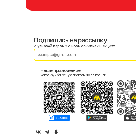
Подпишись на рассылку
Имя
Фамилия
И узнавай первым о новых скидках и акциях.
E-mail
Наше приложение
Используй бонусную программу по полной!
Пол
Мужской
Женский
Согласие на получение чеков по электронной почте