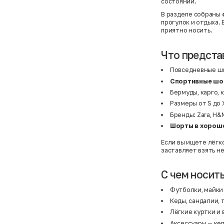
состоянии.
В разделе собраны
прогулок и отдыха.
приятно носить.
Что предста
Повседневные шо
Спортивные шо
Бермуды, карго, 
Размеры от S до 
Бренды: Zara, H&M
Шорты в хорош
Если вы ищете лёгко
заставляет взять не
С чем носит
Футболки, майки
Кеды, сандалии, 
Лёгкие куртки и
Аксессуары
— кеп