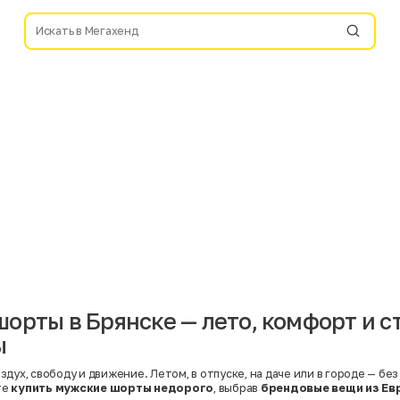
орты в Брянске — лето, комфорт и с
ы
здух, свободу и движение. Летом, в отпуске, на даче или в городе — без
те
купить мужские шорты недорого
, выбрав
брендовые вещи из Ев