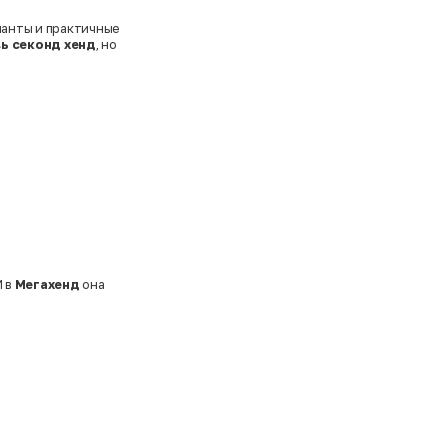
ианты и практичные
ь секонд хенд
, но
И в
Мегахенд
она