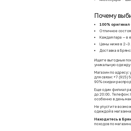
Почему выб
100% оригинал
Отличное состоян
Каждая пара — в
Цены ниже в 2–3 
Доставка в Брянс
Ищете выгодные пок
уникальную одежду 
Магазин по адресу: 
для связи: +7 (915
90% скидки распрод
Еще один филиал рас
до 20:00. Телефон:
особенно в день ма
Не упустите возмож
одеждой в магазина
Находитесь в Бря
походов по магазин