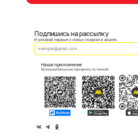
Подпишись на рассылку
Имя
Фамилия
И узнавай первым о новых скидках и акциях.
E-mail
Наше приложение
Используй бонусную программу по полной!
Пол
Мужской
Женский
Согласие на получение чеков по электронной почте