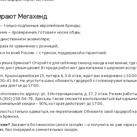
ирают Мегахенд
— только подлинные европейские бренды;
ие — проверенная, готовая к носке обувь;
 единственном экземпляре;
раза по сравнению с розницей;
к и по всей России — с треком, поддержкой и гарантией.
упки в Брянске? Откройте для себя мир секонд-хенда в магазинах, где
по доступным ценам! В городе работают два магазина с широким ассо
ул. Красноармейская 15, литера А, 3-й этаж, ждет вас ежедневно с 10:0
) 530-41-94. Не упустите шанс обновить гардероб с головокружительным
ажа длится до 17:00.
положен по адресу: ул. 3 Интернационала, д. 17, 2 этаж. Режим работы
 8 (910) 238-56-78. Здесь вы также сможете воспользоваться выгодным
ксимальной скидки – 90%, которая действует до 17:00.
ность стильно одеваться, не переплачивая! Обновите свой гардероб к
х Брянска.
нске?
Закажите ботинки или сапоги онлайн — и получите их уже через 
ам, без очередей и сомнительных скидок.