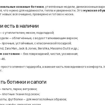
гинальные кожаные ботинки
, утеплённые модели, демисезонные вар
ё, что нужно для надёжности, тепла и уверенности. Это
мужская обув
т новых: всё очищено, проверено и готово к носке.
и есть в наличии
— с утеплителем, мехом, подкладкой;
дели — облегчённые, с водоотталкивающим верхом;
 прочные, устойчивые, с классической посадкой;
d, Zara Man, Jack & Jones, Bershka, Massimo Dutti и др.;
м состоянии
— без повреждений, чистая, ухоженная;
 46.
е просто элемент гардероба, а важная часть повседневного комфорта. 
г.
ть ботинки и сапоги
 пальто, парки, ветровки;
— плотные ткани под сезон;
шоты, футболки
— для многослойных образов;
ки, шарфы, перчатки, носки.