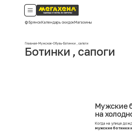
Условия пользования
Политика конфиденциальности
Смотреть все даты
©️ Мегахенд 2026. Все права защищены.
Брянск
Календарь скидок
Магазины
Москва
Главная
-
Мужское
-
Обувь
-
Ботинки , сапоги
Ботинки , сапоги
Мужские б
на холодн
Когда на улице дожд
мужские ботинки 