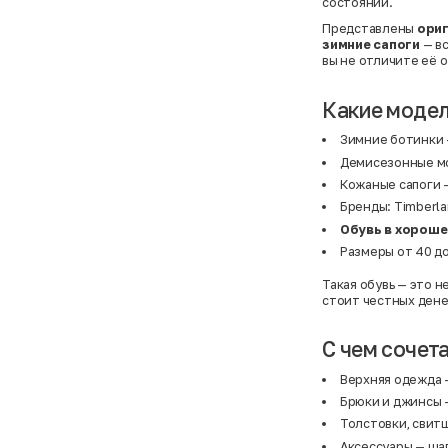
состоянии.
Представлены
ори
зимние сапоги
— вс
вы не отличите её о
Какие модел
Зимние ботинки 
Демисезонные мо
Кожаные сапоги —
Бренды: Timberlan
Обувь в хороше
Размеры от 40 до
Такая обувь — это н
стоит честных дене
С чем сочета
Верхняя одежда
—
Брюки
и
джинсы
Толстовки, свит
Аксессуары
— шап