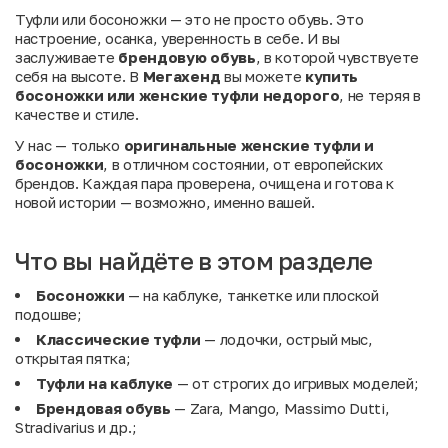
Туфли или босоножки — это не просто обувь. Это
настроение, осанка, уверенность в себе. И вы
заслуживаете
брендовую обувь
, в которой чувствуете
себя на высоте. В
Мегахенд
вы можете
купить
босоножки или женские туфли недорого
, не теряя в
качестве и стиле.
У нас — только
оригинальные женские туфли и
босоножки
, в отличном состоянии, от европейских
брендов. Каждая пара проверена, очищена и готова к
новой истории — возможно, именно вашей.
Что вы найдёте в этом разделе
Босоножки
— на каблуке, танкетке или плоской
подошве;
Классические туфли
— лодочки, острый мыс,
открытая пятка;
Туфли на каблуке
— от строгих до игривых моделей;
Брендовая обувь
— Zara, Mango, Massimo Dutti,
Stradivarius и др.;